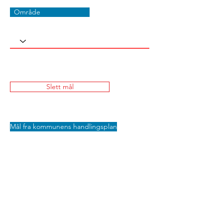
Område
Slett mål
Mål fra kommunens handlingsplan
Lagre