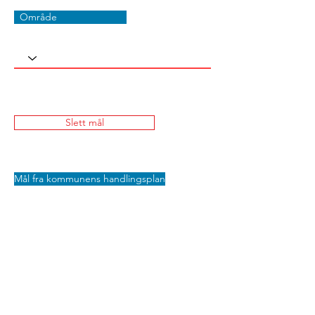
Område
Slett mål
Mål fra kommunens handlingsplan
Lagre