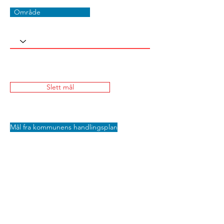
Område
Slett mål
Mål fra kommunens handlingsplan
Lagre