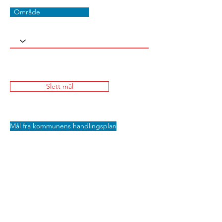
Område
Slett mål
Mål fra kommunens handlingsplan
Lagre