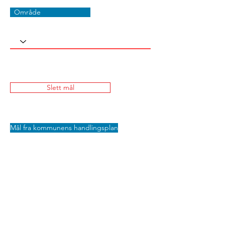
Område
Slett mål
Mål fra kommunens handlingsplan
Lagre