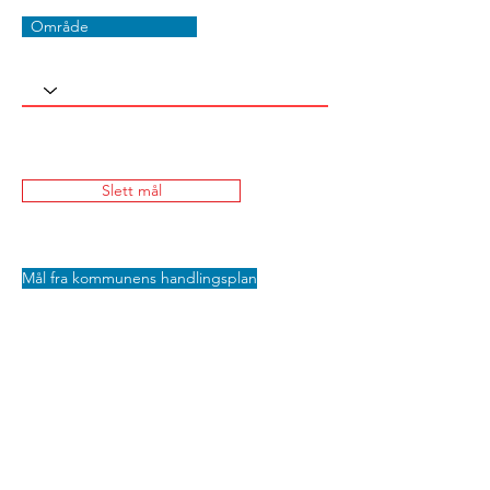
Område
Slett mål
Mål fra kommunens handlingsplan
Lagre