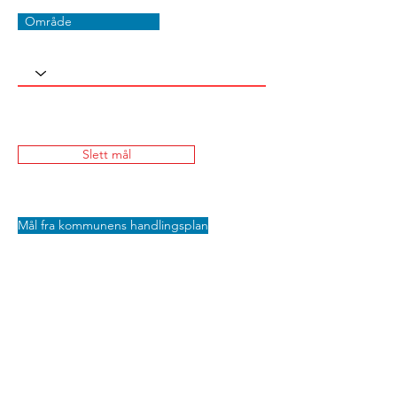
Område
Slett mål
Mål fra kommunens handlingsplan
Lagre