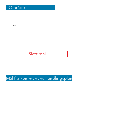
Område
Slett mål
Mål fra kommunens handlingsplan
Lagre