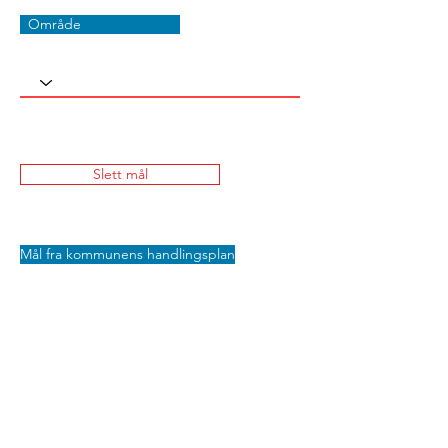
Område
Slett mål
Mål fra kommunens handlingsplan
Lagre