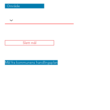
Område
Slett mål
Mål fra kommunens handlingsplan
Lagre