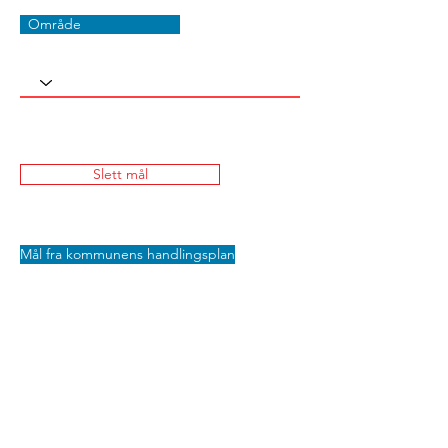
Område
Slett mål
Mål fra kommunens handlingsplan
Lagre