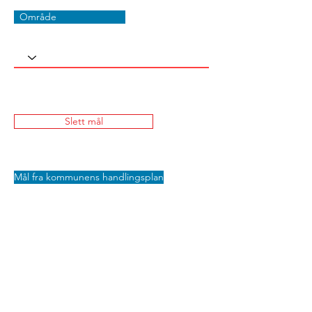
Område
Slett mål
Mål fra kommunens handlingsplan
Lagre