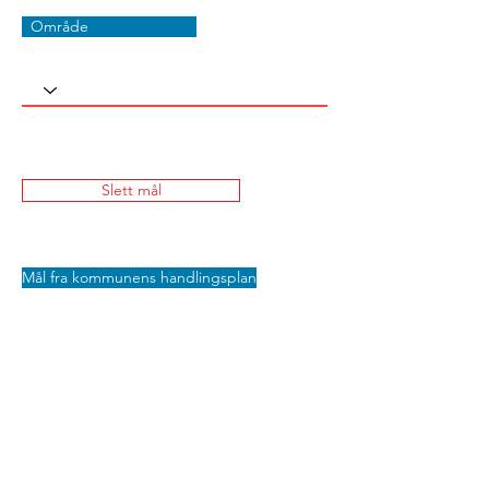
Område
Slett mål
Mål fra kommunens handlingsplan
Lagre