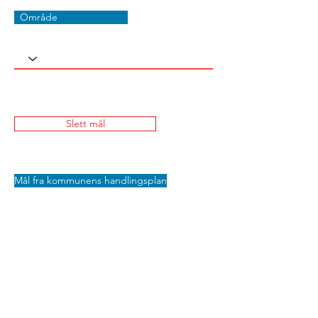
Område
Slett mål
Mål fra kommunens handlingsplan
Lagre