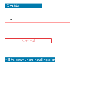
Område
Slett mål
Mål fra kommunens handlingsplan
Lagre