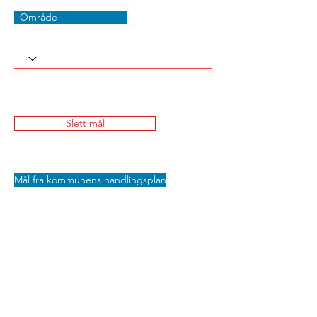
Område
Slett mål
Mål fra kommunens handlingsplan
Lagre