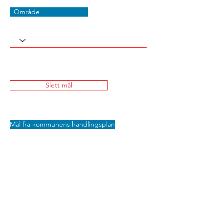
Område
Slett mål
Mål fra kommunens handlingsplan
Lagre