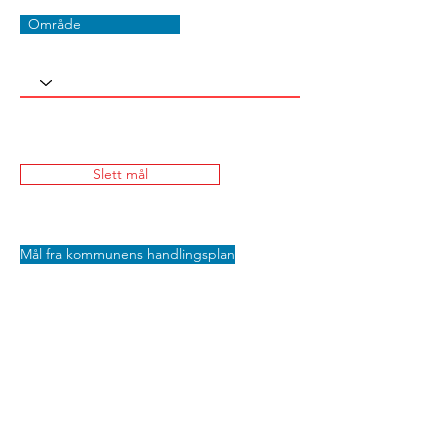
Område
Slett mål
Mål fra kommunens handlingsplan
Lagre