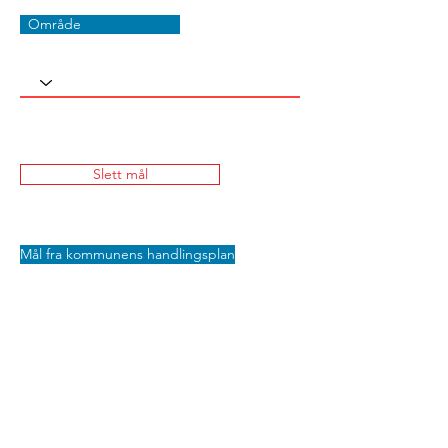
Område
Slett mål
Mål fra kommunens handlingsplan
Lagre