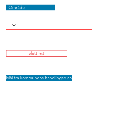
Område
Slett mål
Mål fra kommunens handlingsplan
Lagre