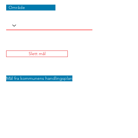
Område
Slett mål
Mål fra kommunens handlingsplan
Lagre