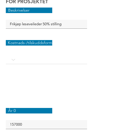
FOR PROSJEKTET
Beskrivelser
Kostnads-/tilskuddsform
År 0