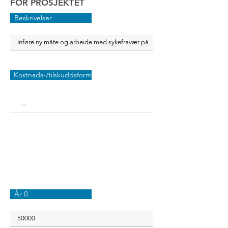
FOR PROSJEKTET
Beskrivelser
Kostnads-/tilskuddsform
År 0