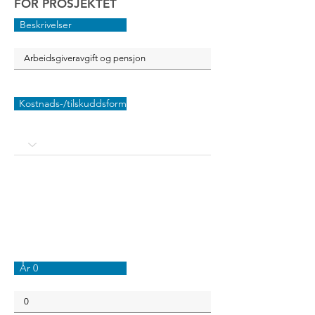
FOR PROSJEKTET
Beskrivelser
Kostnads-/tilskuddsform
År 0